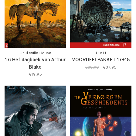
Hauteville House
Uur U
17: Het dagboek van Arthur
VOORDEELPAKKET 17+18
Blake
€39,90
€37,95
€19,95