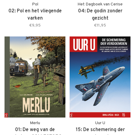
Pol
Het Dagboek van Cerise
02: Pol en het vliegende
04: De godin zonder
varken
gezicht
€9,95
€11,95
Merlu
Uur U
01: De weg van de
15: De schemering der