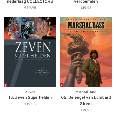
nederlaag COLLECTORS
verdoemden
EDITION
€59,95
€19,95
Zeven
Marshal Bass
18: Zeven Superhelden
05: De engel van Lombard
Street
€19,95
€21,95