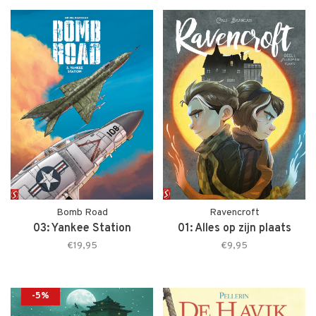
Bomb Road
Ravencroft
03: Yankee Station
01: Alles op zijn plaats
€19,95
€9,95
-5%