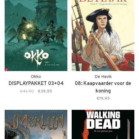
Okko
De Havik
DISPLAYPAKKET 03+04
08: Kaapvaarder voor de
koning
€41,90
€39,95
€19,95