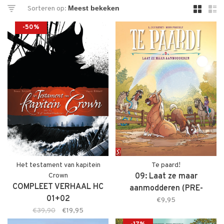
Sorteren op:
-50%
Het testament van kapitein
Te paard!
Crown
09: Laat ze maar
COMPLEET VERHAAL HC
aanmodderen (PRE-
01+02
ORDER)
€9,95
€39,90
€19,95