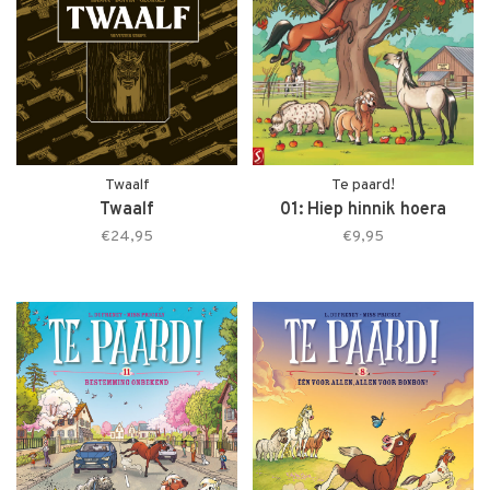
Twaalf
Te paard!
Twaalf
01: Hiep hinnik hoera
€24,95
€9,95