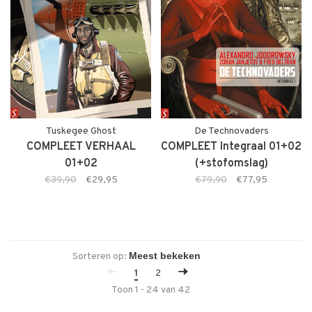
Tuskegee Ghost
De Technovaders
COMPLEET VERHAAL
COMPLEET Integraal 01+02
01+02
(+stofomslag)
€39,90
€29,95
€79,90
€77,95
Sorteren op:
1
2
Toon 1 - 24 van 42