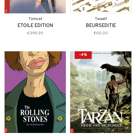
Tomcat
Twaalf
ETOILE EDITION
BEURSEDITIE
€399,95
€60,00
-4%