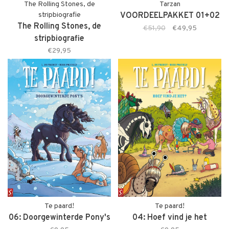
The Rolling Stones, de
Tarzan
stripbiografie
VOORDEELPAKKET 01+02
The Rolling Stones, de
€51,90
€49,95
stripbiografie
(+stofomslag)
€29,95
Te paard!
Te paard!
06: Doorgewinterde Pony's
04: Hoef vind je het