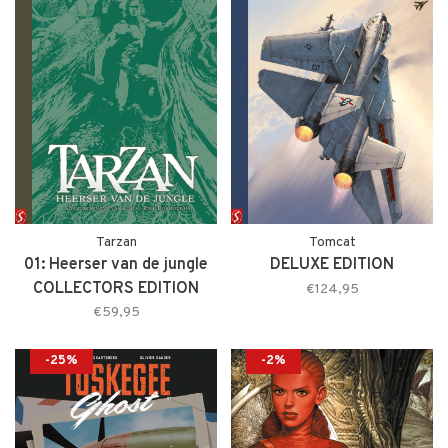
Tarzan
Tomcat
01: Heerser van de jungle
DELUXE EDITION
COLLECTORS EDITION
€124,95
€59,95
-25%
-2%