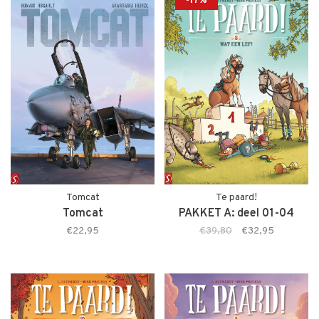
-17%
Tomcat
Te paard!
Tomcat
PAKKET A: deel 01-04
€22,95
€39,80
€32,95