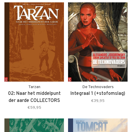
Tarzan
De Technovaders
02: Naar het middelpunt
Integraal 1 (+stofomslag)
der aarde COLLECTORS
€39,95
EDITION
€59,95