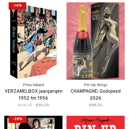
-14%
Prins Valiant
Pin-Up Wings
VERZAMELBOX jaargangen
CHAMPAGNE: Godspeed
1952 tm 1956
2026
€114,75
€99,00
€88,00
-28%