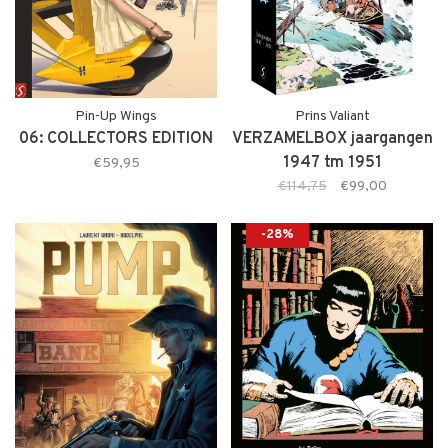
Pin-Up Wings
Prins Valiant
06: COLLECTORS EDITION
VERZAMELBOX jaargangen
1947 tm 1951
€59,95
€114,75
€99,00
-28%