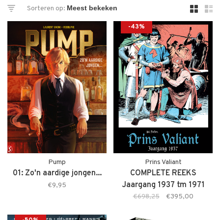
Sorteren op:
-43%
Pump
Prins Valiant
01: Zo'n aardige jongen...
COMPLETE REEKS
Jaargang 1937 tm 1971
€9,95
(PRE-ORDER)
€698,25
€395,00