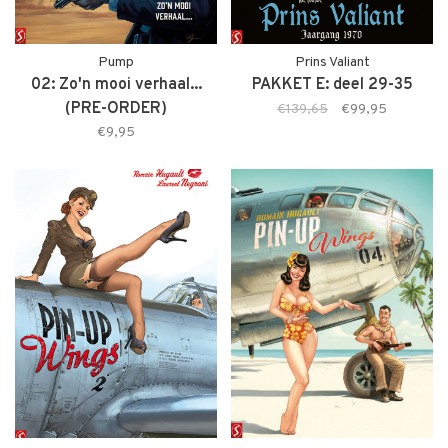
Pump
Prins Valiant
02: Zo'n mooi verhaal...
PAKKET E: deel 29-35
(PRE-ORDER)
€139,65
€99,95
€9,95