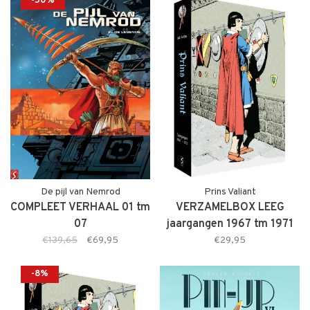
-50%
De pijl van Nemrod
Prins Valiant
COMPLEET VERHAAL 01 tm
VERZAMELBOX LEEG
07
jaargangen 1967 tm 1971
(PRE-ORDER)
€139,65
€69,95
€29,95
-8%