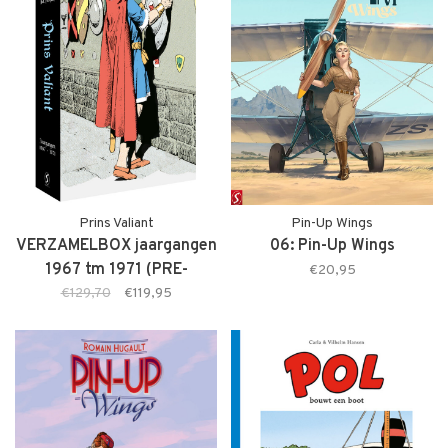
Prins Valiant
Pin-Up Wings
VERZAMELBOX jaargangen
06: Pin-Up Wings
1967 tm 1971 (PRE-
€20,95
ORDER)
€129,70
€119,95