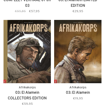
COMPLEET VERHAAL 01 tm
03: El Alamein LIMITED
03
EDITION
€59,85
€57,95
€29,95
Afrikakorps
Afrikakorps
03: El Alamein
03: El Alamein
COLLECTORS EDITION
€19,95
€59,95