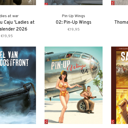
dies at war
Pin-Up Wings
 Caju 'Ladies at
02: Pin-Up Wings
Thoma
alender 2026
€19,95
€19,95