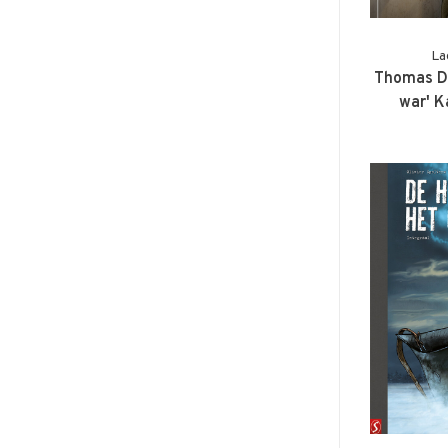
La
Thomas Du
war' K