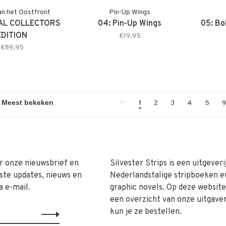
an het Oostfront
Pin-Up Wings
AL COLLECTORS
04: Pin-Up Wings
05: B
EDITION
€19,95
€89,95
1
2
3
4
5
9
r onze nieuwsbrief en
Silvester Strips is een uitgeveri
ste updates, nieuws en
Nederlandstalige stripboeken e
a e-mail.
graphic novels. Op deze website 
een overzicht van onze uitgave
kun je ze bestellen.