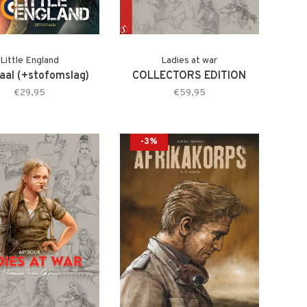
Little England
Ladies at war
raal (+stofomslag)
COLLECTORS EDITION
€29,95
€59,95
-3%