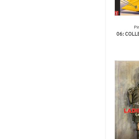
Pi
06: COLL