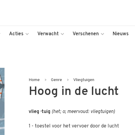
Acties
Verwacht
Verschenen
Nieuws
Home
Genre
Vliegtuigen
Hoog in de lucht
vl
ie
g · tuig
(
het
;
o
;
meervoud:
vliegtuigen
)
1 -
toestel
voor het vervoer door de lucht