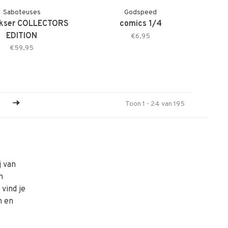
Saboteuses
Godspeed
okser COLLECTORS
comics 1/4
EDITION
€6,95
€59,95
Toon 1 - 24 van 195
j van
n
vind je
n en