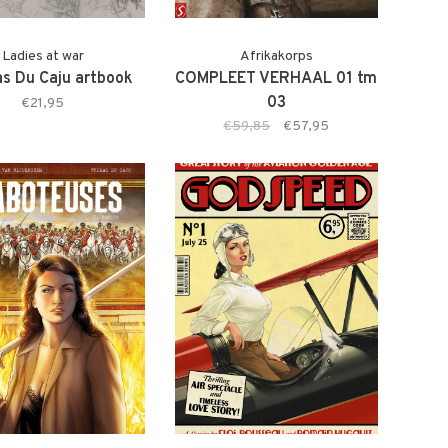
Ladies at war
Afrikakorps
s Du Caju artbook
COMPLEET VERHAAL 01 tm
03
€21,95
€59,85
€57,95