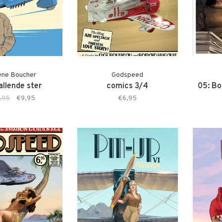
ène Boucher
Godspeed
allende ster
comics 3/4
05: B
,95
€9,95
€6,95