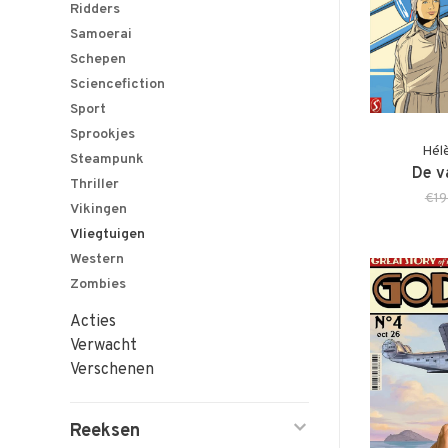
Ridders
Samoerai
Schepen
Sciencefiction
Sport
Sprookjes
Hél
Steampunk
De v
Thriller
€19
Vikingen
Vliegtuigen
Western
Zombies
Acties
Verwacht
Verschenen
Reeksen