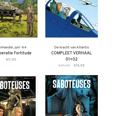
rmandië, juni '44
De kracht van Atlantis
peratie Fortitude
COMPLEET VERHAAL
01+02
€11,95
€39,90
€19,95