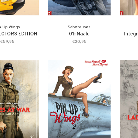
n-Up Wings
Saboteuses
ECTORS EDITION
01: Naald
Integ
€59,95
€20,95