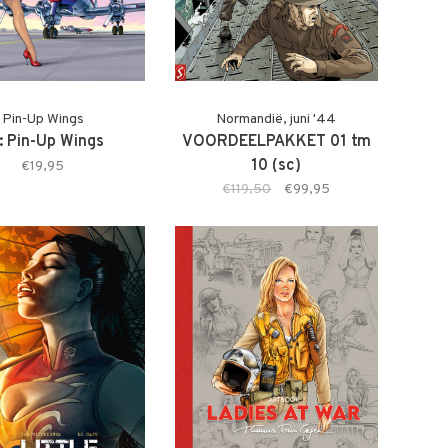
Pin-Up Wings
Normandië, juni '44
: Pin-Up Wings
VOORDEELPAKKET 01 tm
10 (sc)
€19,95
€119,50
€99,95