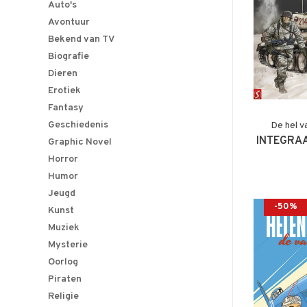
Auto's
Avontuur
Bekend van TV
Biografie
Dieren
Erotiek
Fantasy
Geschiedenis
De hel v
INTEGRAA
Graphic Novel
Horror
Humor
Jeugd
-50%
Kunst
Muziek
Mysterie
Oorlog
Piraten
Religie