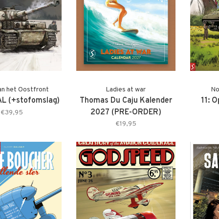
an het Oostfront
Ladies at war
No
L (+stofomslag)
Thomas Du Caju Kalender
11: O
2027 (PRE-ORDER)
€39,95
€19,95