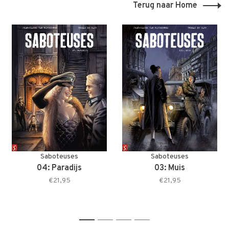
Terug naar Home
Saboteuses
Saboteuses
04: Paradijs
03: Muis
€21,95
€21,95
1
2
3
4