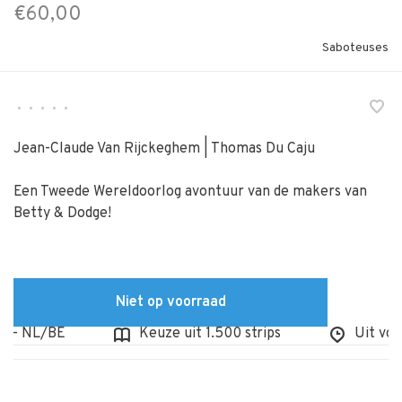
€60,00
Saboteuses
•
•
•
•
•
Jean-Claude Van Rijckeghem | Thomas Du Caju
Een Tweede Wereldoorlog avontuur van de makers van
Betty & Dodge!
Niet op voorraad
- NL/BE
Keuze uit 1.500 strips
Uit voorr