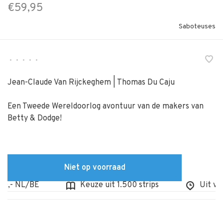
€59,95
Saboteuses
•
•
•
•
•
Jean-Claude Van Rijckeghem | Thomas Du Caju
Een Tweede Wereldoorlog avontuur van de makers van
Betty & Dodge!
Niet op voorraad
,- NL/BE
Keuze uit 1.500 strips
Uit voorr