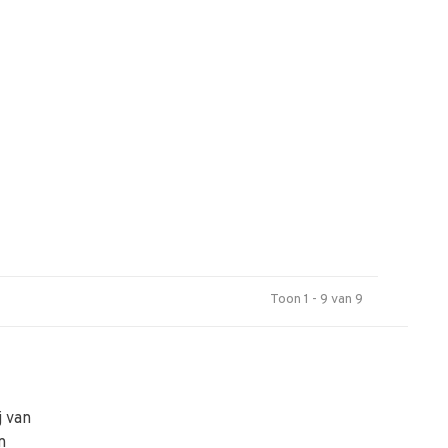
Toon 1 - 9 van 9
j van
n