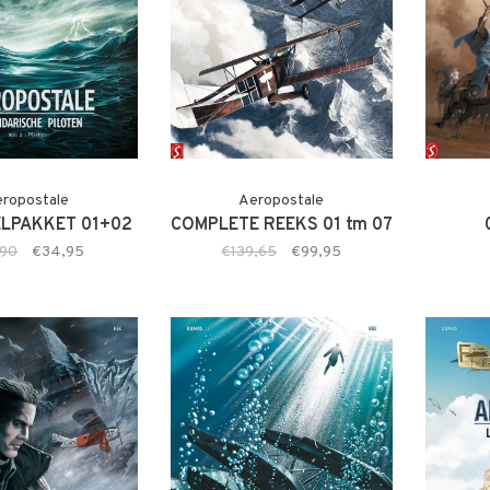
ropostale
Aeropostale
LPAKKET 01+02
COMPLETE REEKS 01 tm 07
,90
€34,95
€139,65
€99,95