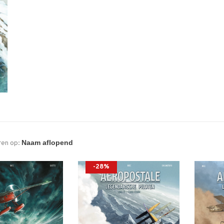
ren op:
-28%