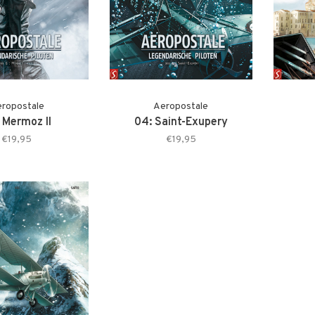
ropostale
Aeropostale
 Mermoz II
04: Saint-Exupery
€19,95
€19,95