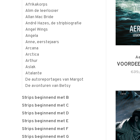
Afrikakorps
Alim de leerlooier
Allan Mac Bride
André Hazes, de stripbiografie
Angel Wings
Angela
Anne, eerstejaars
Arcana
Arctica
Ae
Arthur
VOORDEE
Aslak
€39
Atalante
De autoreportages van Margot
De avonturen van Betsy
Strips beginnend met B
Strips beginnend met C
Strips beginnend met D
Strips beginnend met E
Strips beginnend met F
Strips beginnend met G