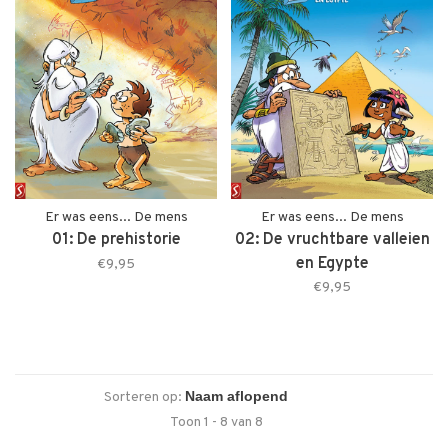
Er was eens... De mens
Er was eens... De mens
01: De prehistorie
02: De vruchtbare valleien
en Egypte
€9,95
€9,95
Sorteren op:
Toon 1 - 8 van 8