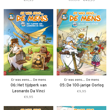
€11,95
€59,70
€49,95
Er was eens... De mens
Er was eens... De mens
06: Het tijdperk van
05: De 100-jarige Oorlog
Leonardo Da Vinci
€9,95
€9,95