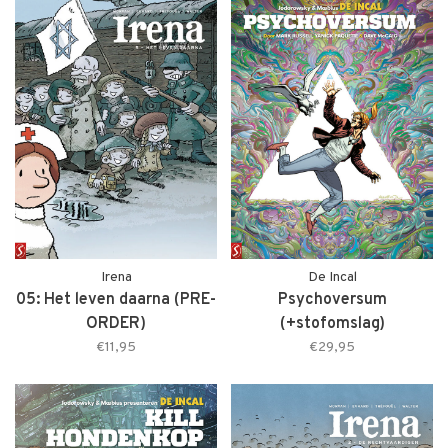
Irena
De Incal
05: Het leven daarna (PRE-
Psychoversum
ORDER)
(+stofomslag)
€11,95
€29,95