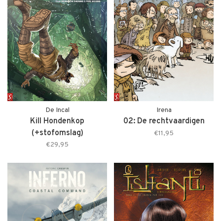
De Incal
Irena
Kill Hondenkop
02: De rechtvaardigen
(+stofomslag)
€11,95
€29,95