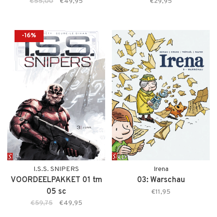
€55,00
€49,95
€29,95
-16%
I.S.S. SNIPERS
Irena
VOORDEELPAKKET 01 tm
03: Warschau
05 sc
€11,95
€59,75
€49,95