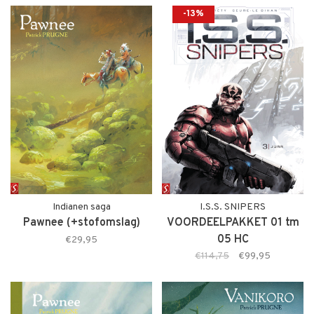
-13%
Indianen saga
I.S.S. SNIPERS
Pawnee (+stofomslag)
VOORDEELPAKKET 01 tm
05 HC
€29,95
€114,75
€99,95