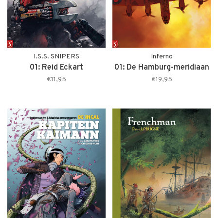
I.S.S. SNIPERS
Inferno
01: Reid Eckart
01: De Hamburg-meridiaan
€11,95
€19,95