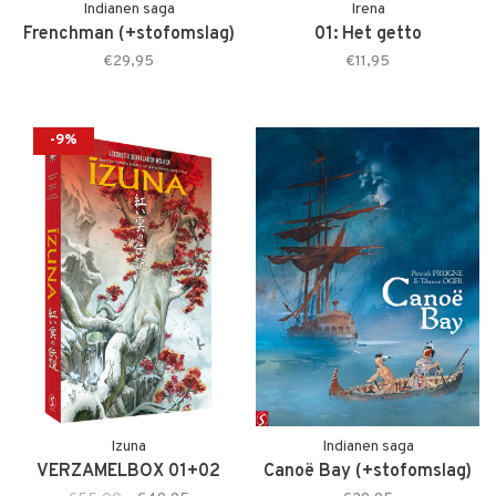
Indianen saga
Irena
Frenchman (+stofomslag)
01: Het getto
€29,95
€11,95
-9%
Izuna
Indianen saga
VERZAMELBOX 01+02
Canoë Bay (+stofomslag)