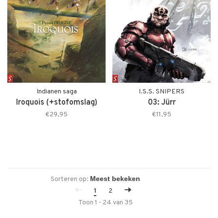
Indianen saga
I.S.S. SNIPERS
Iroquois (+stofomslag)
03: Jürr
€29,95
€11,95
Sorteren op:
1
2
Toon 1 - 24 van 35