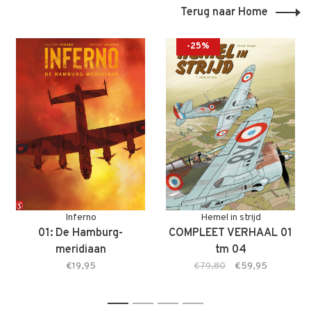
Terug naar Home
-25%
Inferno
Hemel in strijd
01: De Hamburg-
COMPLEET VERHAAL 01
meridiaan
tm 04
€19,95
€79,80
€59,95
1
2
3
4