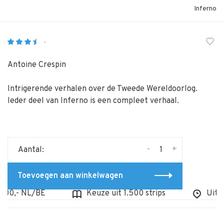
Inferno
•
Antoine Crespin
Intrigerende verhalen over de Tweede Wereldoorlog.
Ieder deel van Inferno is een compleet verhaal.
-
+
Aantal:
Toevoegen aan winkelwagen
00,- NL/BE
Keuze uit 1.500 strips
Uit voo