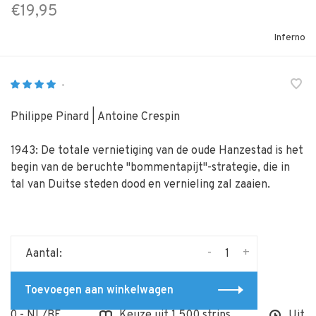
€19,95
Inferno
•
Philippe Pinard | Antoine Crespin
1943: De totale vernietiging van de oude Hanzestad is het
begin van de beruchte "bommentapijt"-strategie, die in
tal van Duitse steden dood en vernieling zal zaaien.
-
+
Aantal:
Toevoegen aan winkelwagen
0,- NL/BE
Keuze uit 1.500 strips
Uit voor