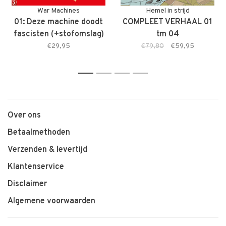
War Machines
Hemel in strijd
01: Deze machine doodt
COMPLEET VERHAAL 01
fascisten (+stofomslag)
tm 04
€29,95
€79,80
€59,95
1
2
3
4
Over ons
Betaalmethoden
Verzenden & levertijd
Klantenservice
Disclaimer
Algemene voorwaarden