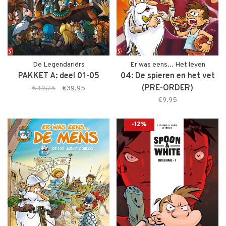
De Legendariërs
Er was eens... Het leven
PAKKET A: deel 01-05
04: De spieren en het vet
(PRE-ORDER)
€49,75
€39,95
€9,95
-12%