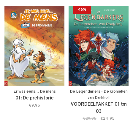
-16%
Er was eens... De mens
De Legendariërs - De kronieken
01: De prehistorie
van Darkhell
VOORDEELPAKKET 01 tm
€9,95
03
€29,85
€24,95