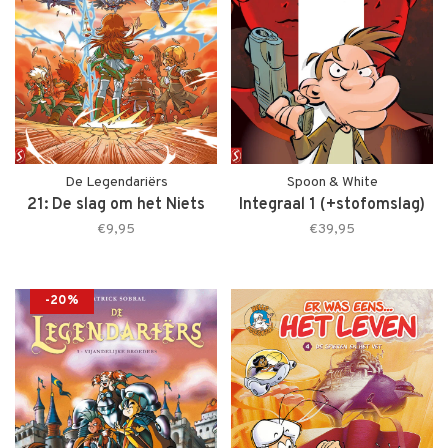
De Legendariërs
Spoon & White
21: De slag om het Niets
Integraal 1 (+stofomslag)
€9,95
€39,95
-20%