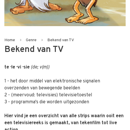
Home
Genre
Bekend van TV
Bekend van TV
te · le · v
i
· sie
(
de
;
v(m)
)
1 -
het door middel van elektronische signalen
overzenden
van bewegende beelden
2 -
(
meervoud:
televisies
)
televisietoestel
3 -
programma's die worden uitgezonden
Hier vind je een overzicht van alle strips waarin ooit een
een televisiereeks is gemaakt, van tekenfilm tot live