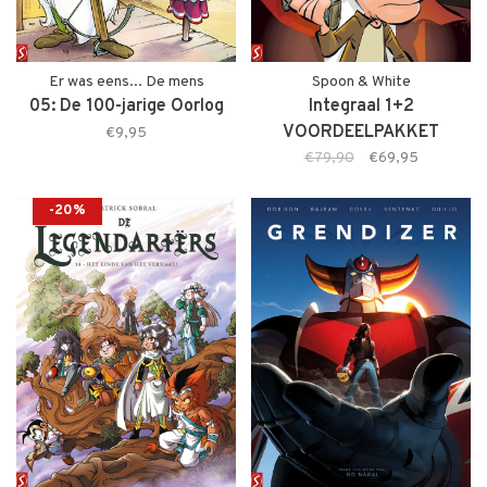
Er was eens... De mens
Spoon & White
05: De 100-jarige Oorlog
Integraal 1+2
VOORDEELPAKKET
€9,95
(+stofomslag)
€79,90
€69,95
-20%