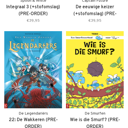
Spoon & White
Captain Future
Integraal 3 (+stofomslag)
De eeuwige keizer
(PRE-ORDER)
(+stofomslag) (PRE-
ORDER)
€39,95
€39,95
De Legendariërs
De Smurfen
22: De Wakkeren (PRE-
Wie is die Smurf? (PRE-
ORDER)
ORDER)