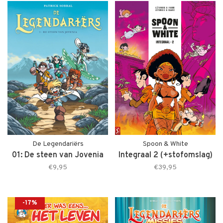
De Legendariërs
Spoon & White
01: De steen van Jovenia
Integraal 2 (+stofomslag)
€9,95
€39,95
-17%