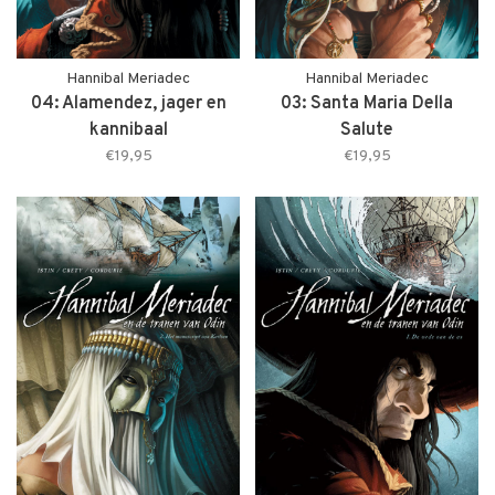
Hannibal Meriadec
Hannibal Meriadec
04: Alamendez, jager en
03: Santa Maria Della
kannibaal
Salute
€19,95
€19,95