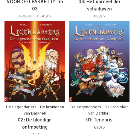
VOORDEELPAKKET 01 tm
03: Het oordeel der
03
schaduwen
€29,85
€24,95
€9,95
De Legendariërs - De kronieken
De Legendariërs - De kronieken
van Darkhell
van Darkhell
02: De bloedige
01: Tenebris
ontmoeting
€9,95