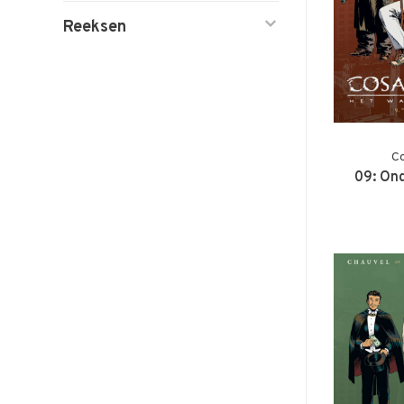
Reeksen
Co
09: On