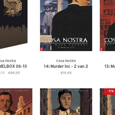
sa Nostra
Cosa Nostra
ELBOX 06-10
14: Murder Inc - 2 van 2
13: M
,75
€99,95
€19,95
-5%