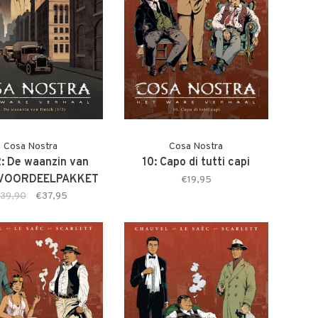
Cosa Nostra
Cosa Nostra
: De waanzin van
10: Capo di tutti capi
 VOORDEELPAKKET
€19,95
39,90
€37,95