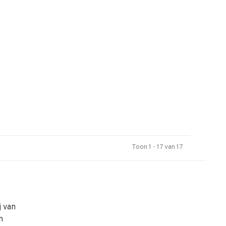
Toon 1 - 17 van 17
j van
n