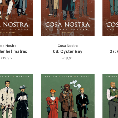
sa Nostra
Cosa Nostra
der het matras
08: Oyster Bay
07:
€19,95
€19,95