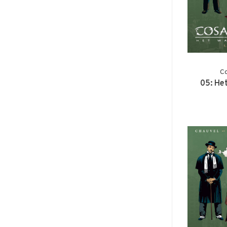
Co
05: He