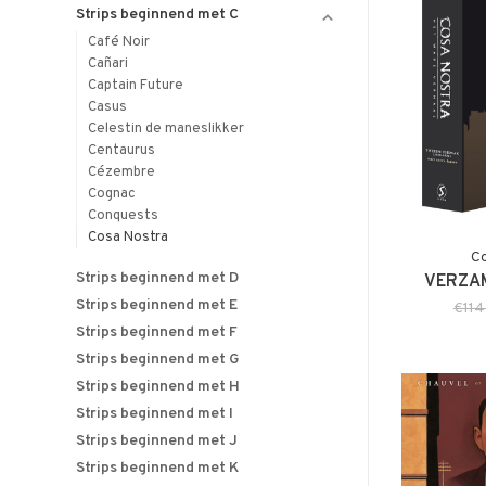
Strips beginnend met C
Café Noir
Cañari
Captain Future
Casus
Celestin de maneslikker
Centaurus
Cézembre
Cognac
Conquests
Cosa Nostra
Co
Strips beginnend met D
VERZAM
Strips beginnend met E
€114
Strips beginnend met F
Strips beginnend met G
Strips beginnend met H
Strips beginnend met I
Strips beginnend met J
Strips beginnend met K