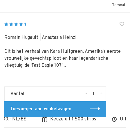
Tomcat
Romain Hugault | Anastasia Heinzl
Dit is het verhaal van Kara Hultgreen, Amerika's eerste
vrouwelijke gevechtspiloot en haar legendarische
vliegtuig: de 'Fast Eagle 107’...
-
+
Aantal:
Toevoegen aan winkelwagen
0,- NL/BE
Keuze uit 1.500 strips
Uit voo