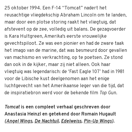
25 oktober 1994. Een F-14 “Tomcat” nadert het
reusachtige vliegdekschip Abraham Lincoln om te landen,
maar door een plotse storing raakt het vliegtuig, dat
afstevent op de zee, volledig uit balans. De gezagvoerder
is Kara Hultgreen, Amerika's eerste vrouwelijke
gevechtspiloot. Ze was een pionier en had de zware taak
het imago van de marine, dat was besmeurd door gevallen
van machismo en verkrachting, op te poetsen. Ze stond
dan ook in de kijker, maar zij niet alleen. Ook haar
vliegtuig was legendarisch: de ‘Fast Eagle 107’ had in 1981
voor de Libische kust deelgenomen aan het enige
luchtgevecht van het Amerikaanse leger van die tijd, dat
de inspiratiebron werd voor de bekende film
Top Gun
.
Tomcat
is een compleet verhaal geschreven door
Anastasia Heinzl en getekend door Romain Hugault
(
Angel Wings
,
De Nachtuil
,
Edelweiss
,
Pin-Up Wings
).