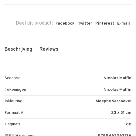
Deel dit product:
Facebook
Twitter
Pinterest
E-mail
Beschrijving
Reviews
Scenario
Nicolas Malfin
Tekeningen
Nicolas Malfin
Inkleuring
Meephe Versaevel
Formaat A
23 x 31 cm
Pagina's
88
ISBN Hardcover
9789463067126