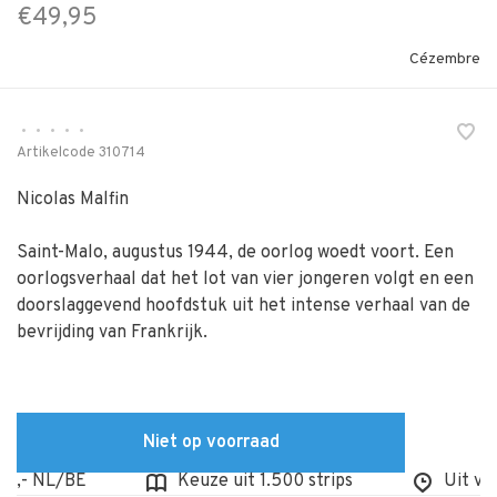
€49,95
Cézembre
•
•
•
•
•
Artikelcode
310714
Nicolas Malfin
Saint-Malo, augustus 1944, de oorlog woedt voort. Een
oorlogsverhaal dat het lot van vier jongeren volgt en een
doorslaggevend hoofdstuk uit het intense verhaal van de
bevrijding van Frankrijk.
Niet op voorraad
- NL/BE
Keuze uit 1.500 strips
Uit voorr