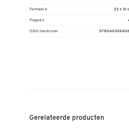
Formaat A
23 x 31
Pagina's
ISBN Hardcover
97894630640
Gerelateerde producten