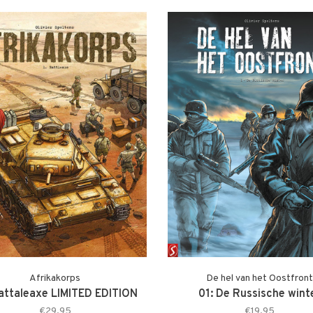
Afrikakorps
De hel van het Oostfront
attaleaxe LIMITED EDITION
01: De Russische wint
€29,95
€19,95