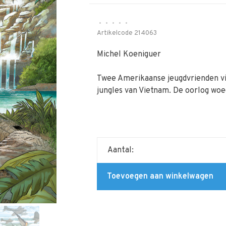
•
•
•
•
•
Artikelcode
214063
Michel Koeniguer
Twee Amerikaanse jeugdvrienden vi
jungles van Vietnam. De oorlog woed
Aantal:
Toevoegen aan winkelwagen