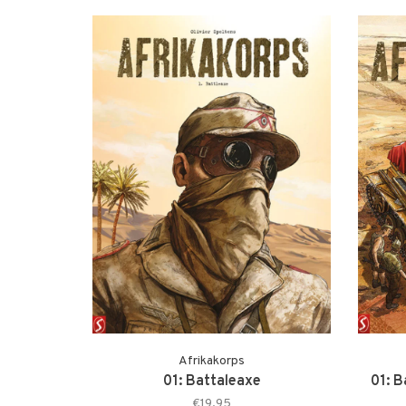
Afrikakorps
01: Battaleaxe
01: B
€19,95