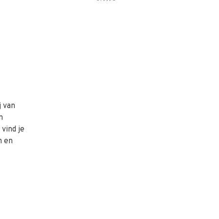
j van
n
vind je
n en