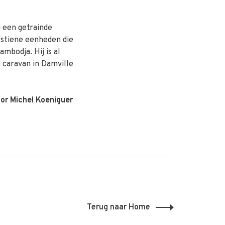
j een getrainde
estiene eenheden die
mbodja. Hij is al
 caravan in Damville
oor Michel Koeniguer
Terug naar Home