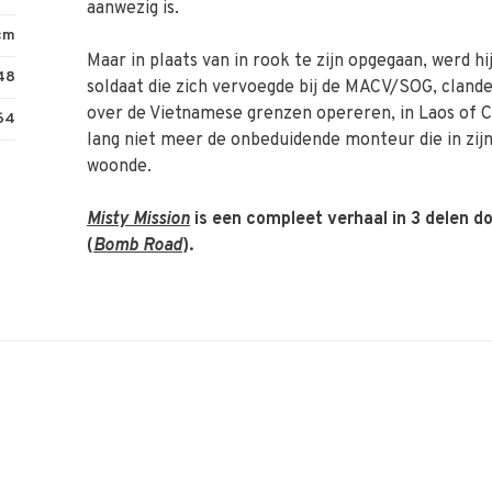
aanwezig is.
 cm
Maar in plaats van in rook te zijn opgegaan, werd hi
48
soldaat die zich vervoegde bij de MACV/SOG, cland
over de Vietnamese grenzen opereren, in Laos of Ca
64
lang niet meer de onbeduidende monteur die in zijn
woonde.
Misty Mission
is een compleet verhaal in 3 delen d
(
Bomb Road
).