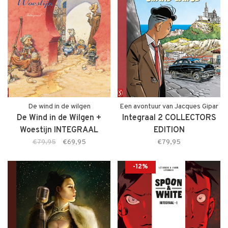
De wind in de wilgen
Een avontuur van Jacques Gipar
De Wind in de Wilgen +
Integraal 2 COLLECTORS
Woestijn INTEGRAAL
EDITION
PAKKET (+stofomslag)
€79,95
€69,95
€79,95
-12%