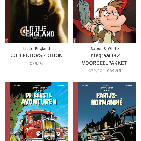
Little England
Spoon & White
COLLECTORS EDITION
Integraal 1+2
VOORDEELPAKKET
€79,95
(+stofomslag)
€79,90
€69,95