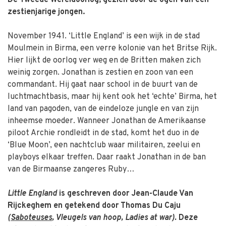
De Tweede Wereldoorlog, gezien door de ogen van een
zestienjarige jongen.
November 1941. ‘Little England’ is een wijk in de stad
Moulmein in Birma, een verre kolonie van het Britse Rijk.
Hier lijkt de oorlog ver weg en de Britten maken zich
weinig zorgen. Jonathan is zestien en zoon van een
commandant. Hij gaat naar school in de buurt van de
luchtmachtbasis, maar hij kent ook het ‘echte’ Birma, het
land van pagoden, van de eindeloze jungle en van zijn
inheemse moeder. Wanneer Jonathan de Amerikaanse
piloot Archie rondleidt in de stad, komt het duo in de
‘Blue Moon’, een nachtclub waar militairen, zeelui en
playboys elkaar treffen. Daar raakt Jonathan in de ban
van de Birmaanse zangeres Ruby…
Little England
is geschreven door Jean-Claude Van
Rijckeghem en getekend door Thomas Du Caju
(
Saboteuses
, Vleugels van hoop, Ladies at war).
Deze