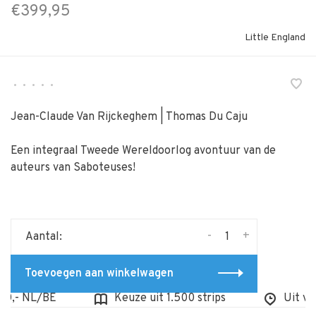
€399,95
Little England
•
•
•
•
•
Jean-Claude Van Rijckeghem | Thomas Du Caju
Een integraal Tweede Wereldoorlog avontuur van de
auteurs van Saboteuses!
-
+
Aantal:
Toevoegen aan winkelwagen
,- NL/BE
Keuze uit 1.500 strips
Uit voorr