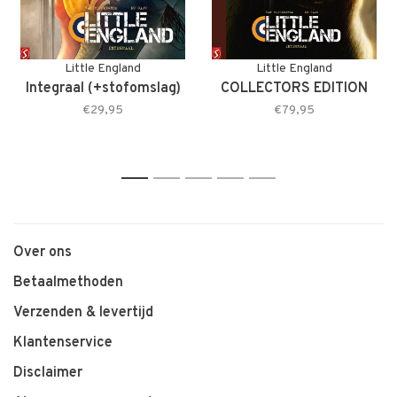
Little England
Little England
Integraal (+stofomslag)
COLLECTORS EDITION
€29,95
€79,95
1
2
3
4
5
Over ons
Betaalmethoden
Verzenden & levertijd
Klantenservice
Disclaimer