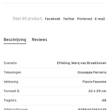
Deel dit product:
Facebook
Twitter
Pinterest
E-mail
Beschrijving
Reviews
Scenario
Efteling, Marq van Broekhoven
Tekeningen
Giuseppe Ferrario
Inkleuring
Flavio Fausone
Formaat B
22 x 29 cm
Pagina's
48
ISBN Softcover
9789463063425