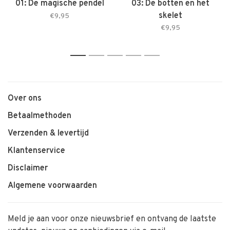
01: De magische pendel
03: De botten en het
skelet
€9,95
€9,95
1
2
3
4
5
Over ons
Betaalmethoden
Verzenden & levertijd
Klantenservice
Disclaimer
Algemene voorwaarden
Meld je aan voor onze nieuwsbrief en ontvang de laatste