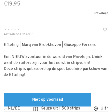
€19,95
Raveleijn
•
•
•
•
•
Artikelcode
214030
Efteling | Marq van Broekhoven | Giuseppe Ferrario
Een NIEUW avontuur in de wereld van Raveleijn. Uniek,
want de ruiters zijn voor het eerst in stripvorm!
Deze strip is gebaseerd op de spectaculaire parkshow van
de Efteling!
Niet op voorraad
,- NL/BE
Keuze uit 1.500 strips
Uit voor