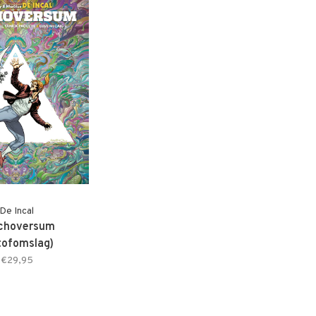
De Incal
choversum
tofomslag)
€29,95