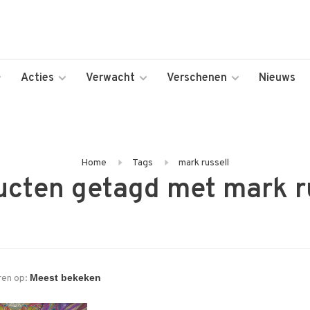
Acties
Verwacht
Verschenen
Nieuws
Home
Tags
mark russell
cten getagd met mark r
ren op: