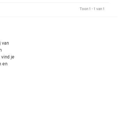
Toon 1 - 1 van 1
j van
n
vind je
n en