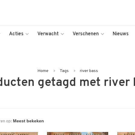
Acties
Verwacht
Verschenen
Nieuws
Home
Tags
river bass
ducten getagd met river 
ren op: