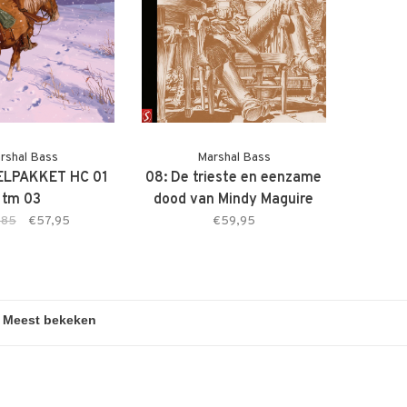
rshal Bass
Marshal Bass
LPAKKET HC 01
08: De trieste en eenzame
tm 03
dood van Mindy Maguire
COLLECTORS EDITION
,85
€57,95
€59,95