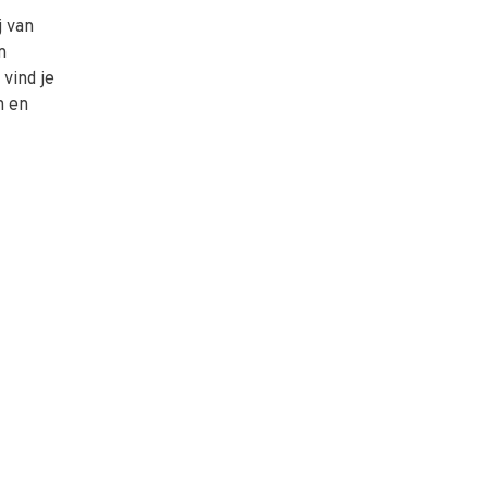
j van
n
vind je
n en