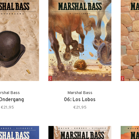
rshal Bass
Marshal Bass
 Ondergang
06: Los Lobos
€21,95
€21,95