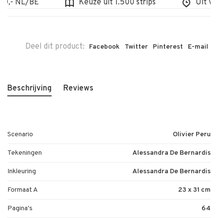
,- NL/BE
Keuze uit 1.500 strips
Uit voorr
Deel dit product:
Facebook
Twitter
Pinterest
E-mail
Beschrijving
Reviews
Scenario
Olivier Peru
Tekeningen
Alessandra De Bernardis
Inkleuring
Alessandra De Bernardis
Formaat A
23 x 31 cm
Pagina's
64