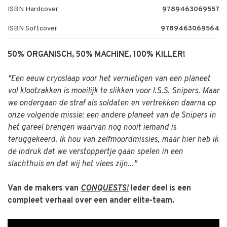
ISBN Hardcover
9789463069557
ISBN Softcover
9789463069564
50% ORGANISCH, 50% MACHINE, 100% KILLER!
"Een eeuw cryoslaap voor het vernietigen van een planeet
vol klootzakken is moeilijk te slikken voor I.S.S. Snipers. Maar
we ondergaan de straf als soldaten en vertrekken daarna op
onze volgende missie: een andere planeet van de Snipers in
het gareel brengen waarvan nog nooit iemand is
teruggekeerd. Ik hou van zelfmoordmissies, maar hier heb ik
de indruk dat we verstoppertje gaan spelen in een
slachthuis en dat wij het vlees zijn..."
Van de makers van
CONQUESTS!
Ieder deel is een
compleet verhaal over een ander elite-team.