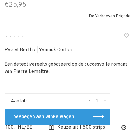
€25,95
De Verhoeven Brigade
•
•
•
•
•
Pascal Bertho | Yannick Corboz
Een detectivereeks gebaseerd op de succesvolle romans
van Pierre Lemaître.
-
+
Aantal:
Toevoegen aan winkelwagen
€100,- NL/BE
Keuze uit 1.500 strips
Uit 