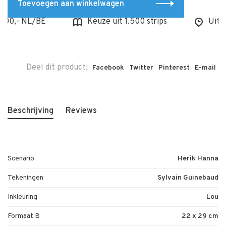
Toevoegen aan winkelwagen
0,- NL/BE
Keuze uit 1.500 strips
Uit voo
Deel dit product:
Facebook
Twitter
Pinterest
E-mail
Beschrijving
Reviews
Scenario
Herik Hanna
Tekeningen
Sylvain Guinebaud
Inkleuring
Lou
Formaat B
22 x 29 cm