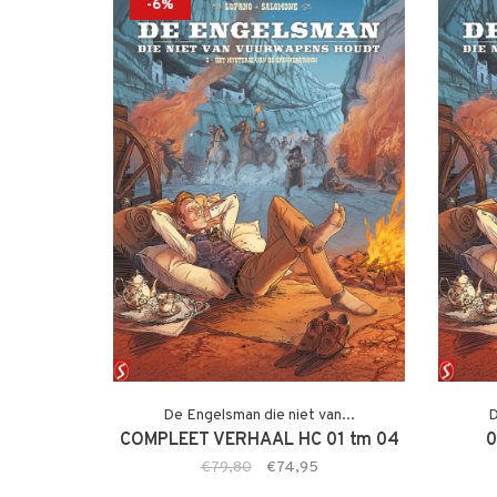
-6%
De Engelsman die niet van...
D
COMPLEET VERHAAL HC 01 tm 04
0
€79,80
€74,95