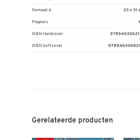
Formaat A
23 x 31
Pagina's
ISBN Hardcover
97894630621
ISBN Softcover
97894630682
Gerelateerde producten