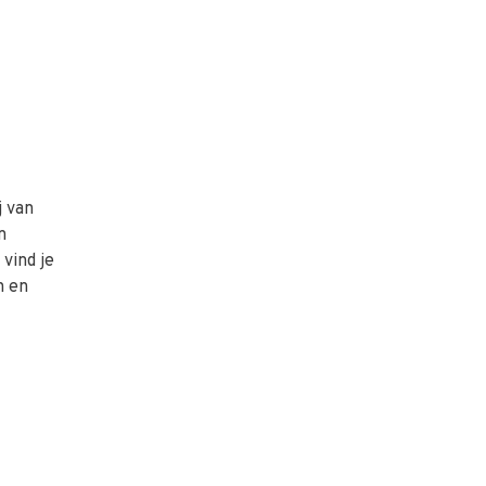
j van
n
vind je
n en