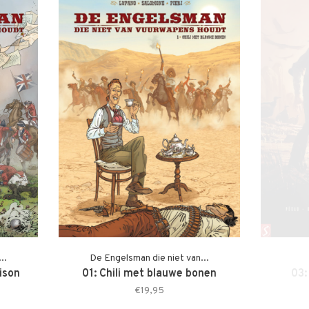
..
De Engelsman die niet van...
ison
01: Chili met blauwe bonen
03:
€19,95