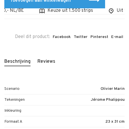
Toevoegen aan winkelwagen
,- NL/BE
Keuze uit 1.500 strips
Uit voor
Deel dit product:
Facebook
Twitter
Pinterest
E-mail
Beschrijving
Reviews
Scenario
Olivier Marin
Tekeningen
Jérome Phalippou
Inkleuring
Formaat A
23 x 31 cm