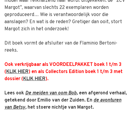
model waar reikhalzend naar wordt uitgekeken: de “2CV
Margot”, waarvan slechts 22 exemplaren worden
geproduceerd… Wie is verantwoordelijk voor die
aanslagen? En wat is de reden? Gretiger dan ooit, stort
Margot zich in het onderzoek!
Dit boek vormt de afsluiter van de Flaminio Bertoni-
reeks.
Ook verkrijgbaar als VOORDEELPAKKET boek 1 t/m 3
(
KLIK HIER
) en als Collectors Edition boek 1 t/m 3 met
dossier (
KLIK HIER
).
Lees ook
De meiden van oom Bob
, een afgerond verhaal,
getekend door Emilio van der Zuiden.
En
de avonturen
van Betsy
, het stoere nichtje van Margot.