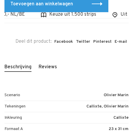
Toevoegen aan winkelwagen
,- NL/BE
Keuze uit 1.500 strips
Uit voor
Deel dit product:
Facebook
Twitter
Pinterest
E-mail
Beschrijving
Reviews
Scenario
Olivier Marin
Tekeningen
Callixte, Olivier Marin
Inkleuring
Callixte
Formaat A
23 x 31 cm