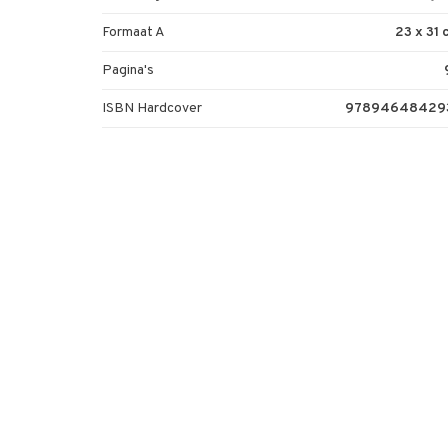
Formaat A
23 x 31
Pagina's
ISBN Hardcover
97894648429