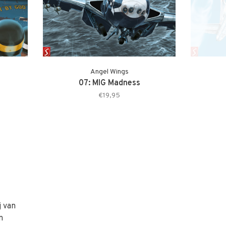
Angel Wings
07: MIG Madness
€19,95
j van
n