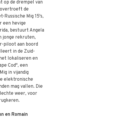
at op de drempel van
 overtroeft de
t-Russische Mig 15's,
r een hevige
rida, bestuurt Angela
n jonge rekruten,
r-piloot aan boord
leert in de Zuid-
 het lokaliseren en
ape Cod", een
ig in vijandig
me elektronische
nden mag vallen. Die
lechte weer, voor
erugkeren.
nn en Romain