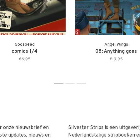
Godspeed
Angel Wings
comics 1/4
08: Anything goes
€6,95
€19,95
1
2
3
r onze nieuwsbrief en
Silvester Strips is een uitgeveri
ste updates, nieuws en
Nederlandstalige stripboeken e