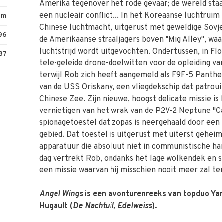
Amerika tegenover het rode gevaar; de wereld sta
een nucleair conflict... In het Koreaanse luchtruim
 cm
Chinese luchtmacht, uitgerust met geweldige Sovje
96
de Amerikaanse straaljagers boven "Mig Alley", waa
luchtstrijd wordt uitgevochten. Ondertussen, in Flo
37
tele-geleide drone-doelwitten voor de opleiding va
terwijl Rob zich heeft aangemeld als F9F-5 Panthe
van de USS Oriskany, een vliegdekschip dat patrouil
Chinese Zee. Zijn nieuwe, hoogst delicate missie is
vernietigen van het wrak van de P2V-2 Neptune "C
spionagetoestel dat zopas is neergehaald door een M
gebied. Dat toestel is uitgerust met uiterst gehei
apparatuur die absoluut niet in communistische ha
dag vertrekt Rob, ondanks het lage wolkendek en s
een missie waarvan hij misschien nooit meer zal t
Angel Wings
is een avonturenreeks van topduo Ya
Hugault (
De Nachtuil
,
Edelweiss
).