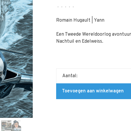
•
•
•
•
•
Romain Hugault | Yann
Een Tweede Wereldoorlog avontuur i
Nachtuil en Edelweiss.
Aantal:
Toevoegen aan winkelwagen