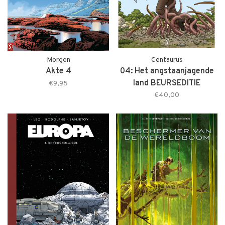
Morgen
Centaurus
Akte 4
04: Het angstaanjagende
land BEURSEDITIE
€9,95
€40,00