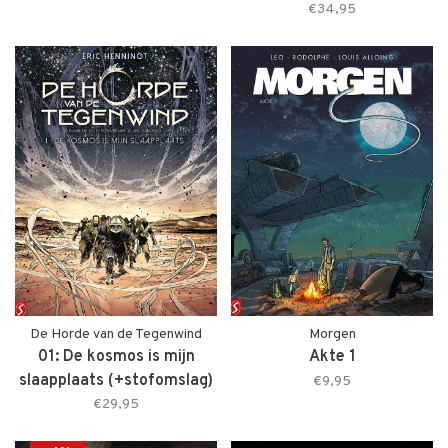
€34,95
De Horde van de Tegenwind
Morgen
01: De kosmos is mijn
Akte 1
slaapplaats (+stofomslag)
€9,95
€29,95