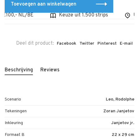
Toevoegen aan winkelwagen
€100,- NL/BE
Keuze uit 1.500 strips
Uit v
Deel dit product:
Facebook
Twitter
Pinterest
E-mail
Beschrijving
Reviews
Scenario
Leo, Rodolphe
Tekeningen
Zoran Janjetov
Inkleuring
Janjetov jr.
Formaat B
22 x 29 cm