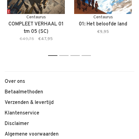
Centaurus
Centaurus
COMPLEET VERHAAL 01
01: Het beloofde land
tm 05 (SC)
€9,95
€49,75
€47,95
1
2
3
4
Over ons
Betaalmethoden
Verzenden & levertijd
Klantenservice
Disclaimer
Algemene voorwaarden