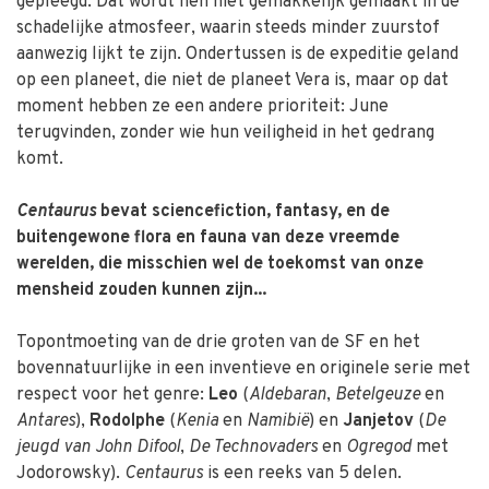
gepleegd. Dat wordt hen niet gemakkelijk gemaakt in de
schadelijke atmosfeer, waarin steeds minder zuurstof
aanwezig lijkt te zijn. Ondertussen is de expeditie geland
op een planeet, die niet de planeet Vera is, maar op dat
moment hebben ze een andere prioriteit: June
terugvinden, zonder wie hun veiligheid in het gedrang
komt.
Centaurus
bevat sciencefiction, fantasy, en de
buitengewone flora en fauna van deze vreemde
werelden, die misschien wel de toekomst van onze
mensheid zouden kunnen zijn...
Topontmoeting van de drie groten van de SF en het
bovennatuurlijke in een inventieve en originele serie met
respect voor het genre:
Leo
(
Aldebaran
,
Betelgeuze
en
Antares
),
Rodolphe
(
Kenia
en
Namibië
) en
Janjetov
(
De
jeugd van John Difool
,
De Technovaders
en
Ogregod
met
Jodorowsky).
Centaurus
is een reeks van 5 delen.