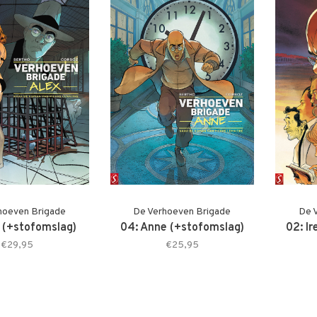
hoeven Brigade
De Verhoeven Brigade
De 
x (+stofomslag)
04: Anne (+stofomslag)
02: I
€29,95
€25,95