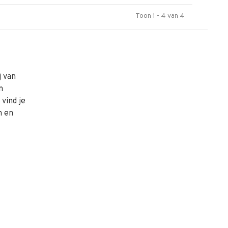
Toon 1 - 4 van 4
j van
n
vind je
n en