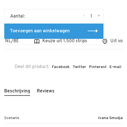
-
+
Aantal:
Toevoegen aan winkelwagen
- NL/BE
Keuze uit 1.500 strips
Uit voorra
Deel dit product:
Facebook
Twitter
Pinterest
E-mail
Beschrijving
Reviews
Scenario
Ivana Smudja