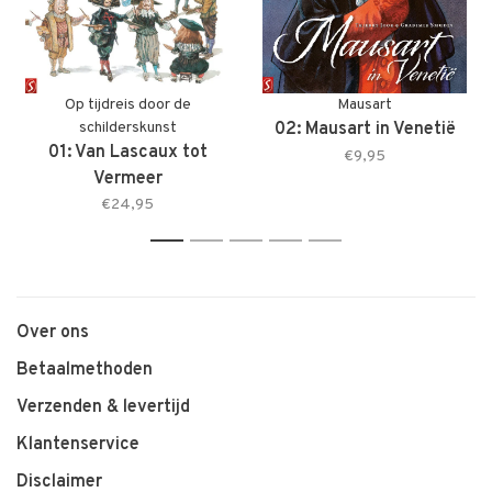
Op tijdreis door de
Mausart
schilderskunst
02: Mausart in Venetië
01: Van Lascaux tot
€9,95
Vermeer
€24,95
1
2
3
4
5
Over ons
Betaalmethoden
Verzenden & levertijd
Klantenservice
Disclaimer