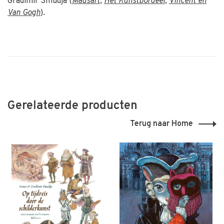
Gradimir Smudja (
Mausart
,
Het Kunstbordeel
,
Vincent en
Van Gogh
).
Gerelateerde producten
Terug naar Home