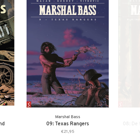
Marshal Bass
nd
09: Texas Rangers
08: De 
€21,95