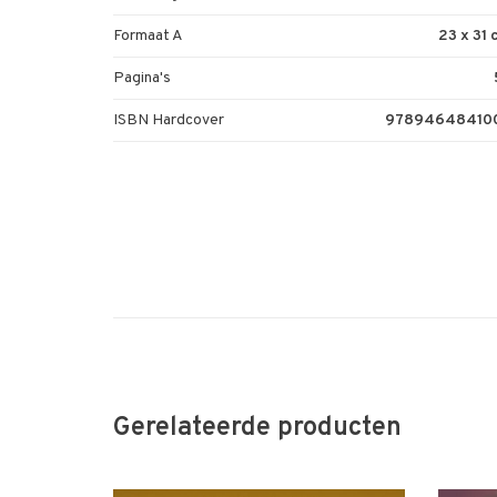
Formaat A
23 x 31
Pagina's
ISBN Hardcover
97894648410
Gerelateerde producten