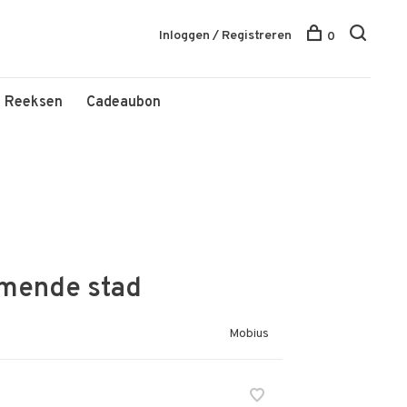
Inloggen / Registreren
0
Reeksen
Cadeaubon
omende stad
Mobius