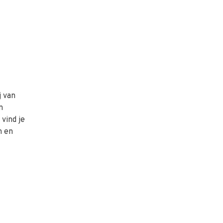
j van
n
vind je
n en