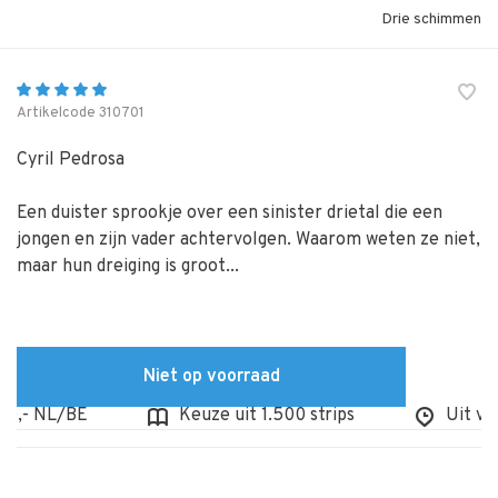
Drie schimmen
Artikelcode
310701
Cyril Pedrosa
Een duister sprookje over een sinister drietal die een
jongen en zijn vader achtervolgen. Waarom weten ze niet,
maar hun dreiging is groot...
Niet op voorraad
,- NL/BE
Keuze uit 1.500 strips
Uit voorr