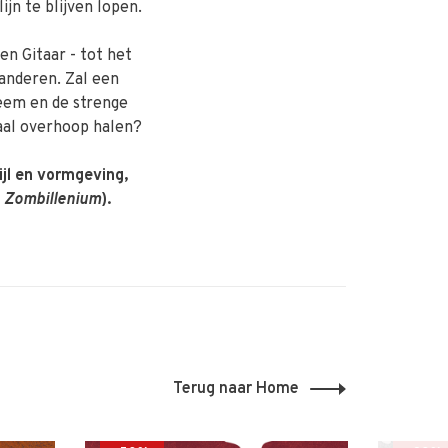
ijn te blijven lopen.
n Gitaar - tot het
randeren. Zal een
teem en de strenge
aal overhoop halen?
ijl en vormgeving,
, Zombillenium
).
Terug naar Home