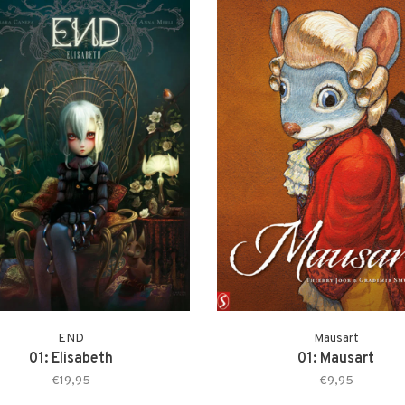
END
Mausart
01: Elisabeth
01: Mausart
€19,95
€9,95