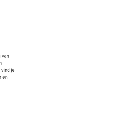
j van
n
vind je
n en