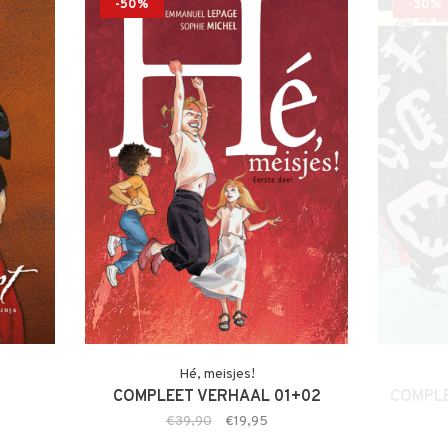
-50%
-30%
Hé, meisjes!
COMPLEET VERHAAL 01+02
COMPLE
€39,90
€19,95