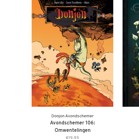
Donjon Avondschemer
Avondschemer 106:
Omwentelingen
€19,95