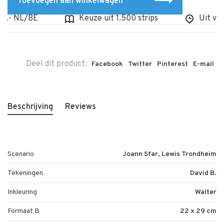
Toevoegen aan winkelwagen
,- NL/BE
Keuze uit 1.500 strips
Uit voorr
Deel dit product:
Facebook
Twitter
Pinterest
E-mail
Beschrijving
Reviews
Scenario
Joann Sfar, Lewis Trondheim
Tekeningen
David B.
Inkleuring
Walter
Formaat B
22 x 29 cm