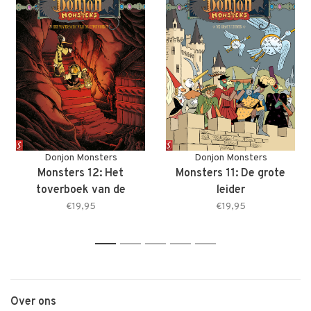
Donjon Monsters
Donjon Monsters
Monsters 12: Het
Monsters 11: De grote
toverboek van de
leider
uitvinder
€19,95
€19,95
1
2
3
4
5
Over ons