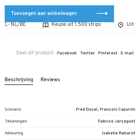
Toevoegen aan winkelwagen
,- NL/BE
Keuze uit 1.500 strips
Uit voorr
Deel dit product:
Facebook
Twitter
Pinterest
E-mail
Beschrijving
Reviews
Scenario
Fred Duval, Francois Capuron
Tekeningen
Fabrice Jarzaguet
Inkleuring
Isabelle Rabarot