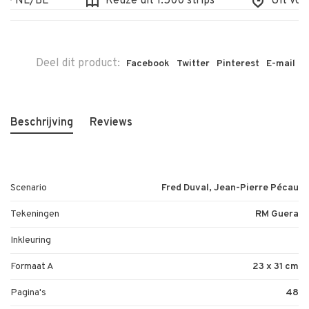
- NL/BE
Keuze uit 1.500 strips
Uit voorra
Deel dit product:
Facebook
Twitter
Pinterest
E-mail
Beschrijving
Reviews
Scenario
Fred Duval, Jean-Pierre Pécau
Tekeningen
RM Guera
Inkleuring
Formaat A
23 x 31 cm
Pagina's
48