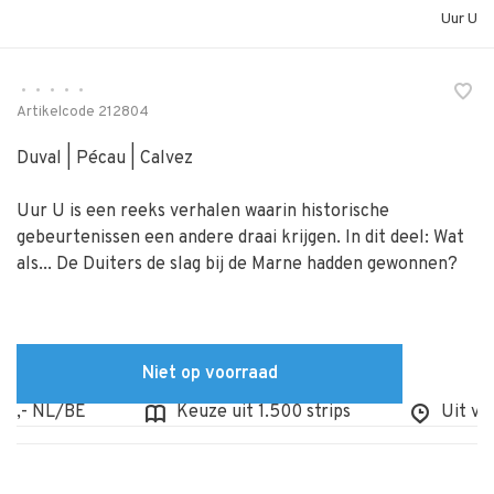
Uur U
•
•
•
•
•
Artikelcode
212804
Duval | Pécau | Calvez
Uur U is een reeks verhalen waarin historische
gebeurtenissen een andere draai krijgen. In dit deel: Wat
als... De Duiters de slag bij de Marne hadden gewonnen?
Niet op voorraad
,- NL/BE
Keuze uit 1.500 strips
Uit voorr