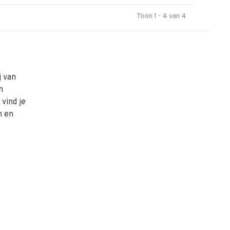
Toon 1 - 4 van 4
j van
n
vind je
n en