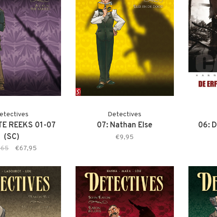
etectives
Detectives
E REEKS 01-07
07: Nathan Else
06: D
(SC)
€9,95
,65
€67,95