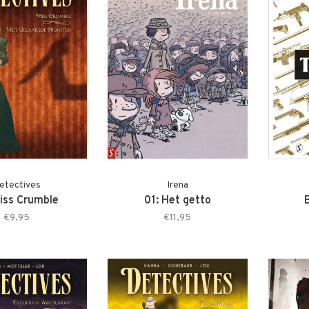
etectives
Irena
Miss Crumble
01: Het getto
€9,95
€11,95