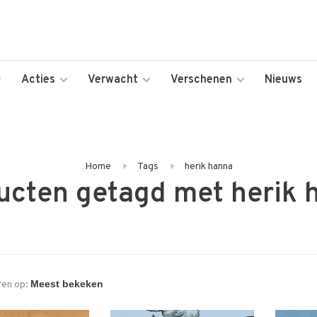
Acties
Verwacht
Verschenen
Nieuws
Home
Tags
herik hanna
ucten getagd met herik 
ren op: