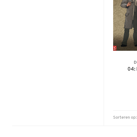
D
04:
Sorteren op: