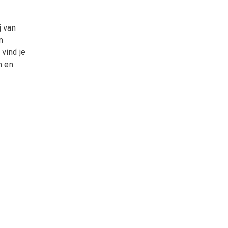
j van
n
vind je
n en