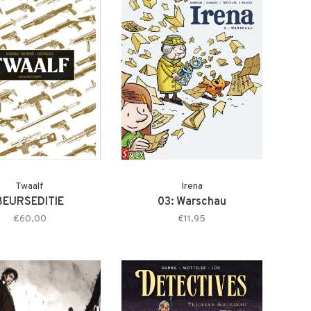
Twaalf
Irena
BEURSEDITIE
03: Warschau
€60,00
€11,95