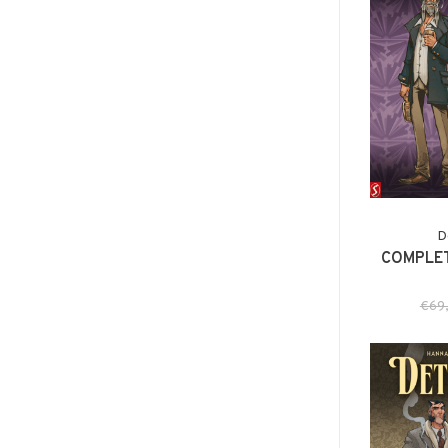
D
COMPLET
€69