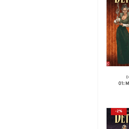
D
01: 
-2%