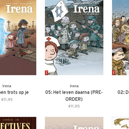
Irena
Irena
ben trots op je
05: Het leven daarna (PRE-
02: D
ORDER)
€11,95
€11,95