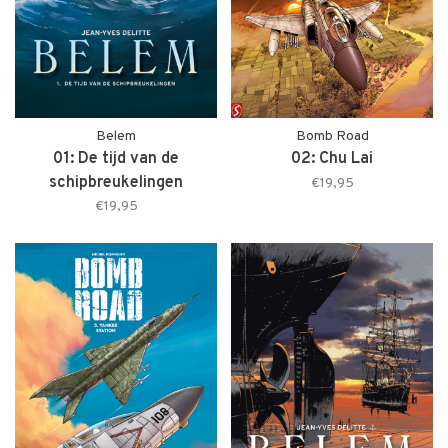
Belem
Bomb Road
01: De tijd van de
02: Chu Lai
schipbreukelingen
€19,95
€19,95