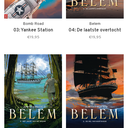
Bomb Road
Belem
03: Yankee Station
04: De laatste overtocht
€19,95
€19,95