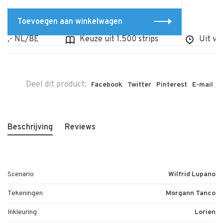
Toevoegen aan winkelwagen
,- NL/BE
Keuze uit 1.500 strips
Uit voorr
Deel dit product:
Facebook
Twitter
Pinterest
E-mail
Beschrijving
Reviews
Scenario
Wilfrid Lupano
Tekeningen
Morgann Tanco
Inkleuring
Lorien