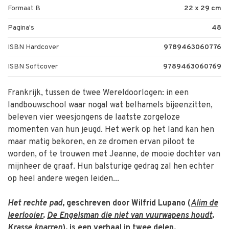
Formaat B
22 x 29 cm
Pagina's
48
ISBN Hardcover
9789463060776
ISBN Softcover
9789463060769
Frankrijk, tussen de twee Wereldoorlogen: in een
landbouwschool waar nogal wat belhamels bijeenzitten,
beleven vier weesjongens de laatste zorgeloze
momenten van hun jeugd. Het werk op het land kan hen
maar matig bekoren, en ze dromen ervan piloot te
worden, of te trouwen met Jeanne, de mooie dochter van
mijnheer de graaf. Hun balsturige gedrag zal hen echter
op heel andere wegen leiden...
Het rechte pad
, geschreven door Wilfrid Lupano (
Alim de
leerlooier
,
De Engelsman die niet van vuurwapens houdt
,
Krasse knarren
), is een verhaal in twee delen.