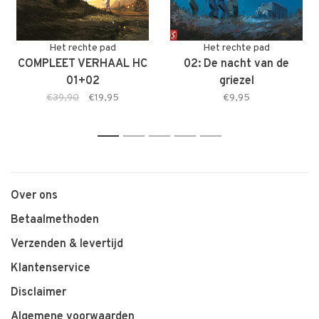
Het rechte pad
Het rechte pad
COMPLEET VERHAAL HC
02: De nacht van de
01+02
griezel
€39,90
€19,95
€9,95
1
2
3
4
5
Over ons
Betaalmethoden
Verzenden & levertijd
Klantenservice
Disclaimer
Algemene voorwaarden