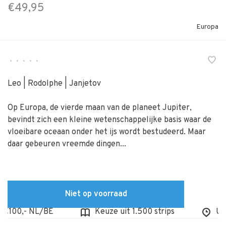
€49,95
Europa
•
•
•
•
•
Leo | Rodolphe | Janjetov
Op Europa, de vierde maan van de planeet Jupiter,
bevindt zich een kleine wetenschappelijke basis waar de
vloeibare oceaan onder het ijs wordt bestudeerd. Maar
daar gebeuren vreemde dingen...
Niet op voorraad
100,- NL/BE
Keuze uit 1.500 strips
Uit v