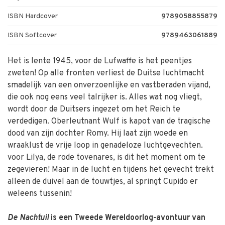
ISBN Hardcover
9789058855879
ISBN Softcover
9789463061889
Het is lente 1945, voor de Lufwaffe is het peentjes
zweten! Op alle fronten verliest de Duitse luchtmacht
smadelijk van een onverzoenlijke en vastberaden vijand,
die ook nog eens veel talrijker is. Alles wat nog vliegt,
wordt door de Duitsers ingezet om het Reich te
verdedigen. Oberleutnant Wulf is kapot van de tragische
dood van zijn dochter Romy. Hij laat zijn woede en
wraaklust de vrije loop in genadeloze luchtgevechten.
voor Lilya, de rode tovenares, is dit het moment om te
zegevieren! Maar in de lucht en tijdens het gevecht trekt
alleen de duivel aan de touwtjes, al springt Cupido er
weleens tussenin!
De Nachtuil
is een Tweede Wereldoorlog-avontuur van