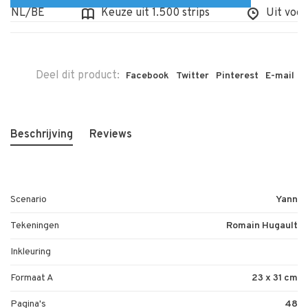
 NL/BE
Keuze uit 1.500 strips
Uit voorraa
Deel dit product:
Facebook
Twitter
Pinterest
E-mail
Beschrijving
Reviews
Scenario
Yann
Tekeningen
Romain Hugault
Inkleuring
Formaat A
23 x 31 cm
Pagina's
48