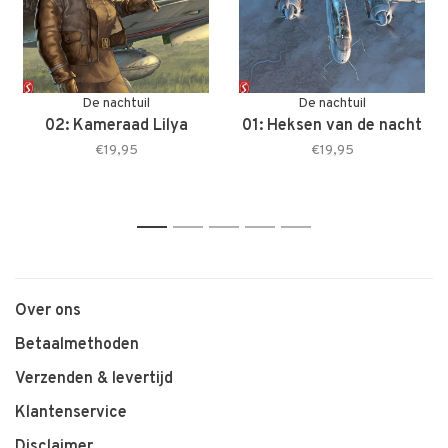
De nachtuil
De nachtuil
02: Kameraad Lilya
01: Heksen van de nacht
€19,95
€19,95
1
2
3
4
5
Over ons
Betaalmethoden
Verzenden & levertijd
Klantenservice
Disclaimer