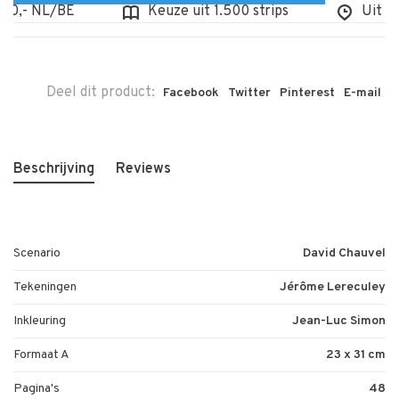
0,- NL/BE
Keuze uit 1.500 strips
Uit voor
Deel dit product:
Facebook
Twitter
Pinterest
E-mail
Beschrijving
Reviews
Scenario
David Chauvel
Tekeningen
Jérôme Lereculey
Inkleuring
Jean-Luc Simon
Formaat A
23 x 31 cm
Pagina's
48