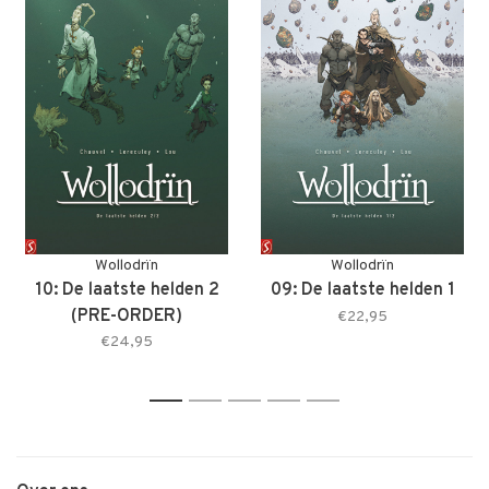
Wollodrïn
Wollodrïn
10: De laatste helden 2
09: De laatste helden 1
(PRE-ORDER)
€22,95
€24,95
1
2
3
4
5