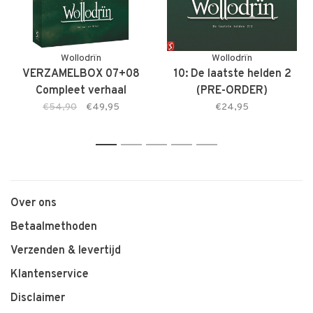
Wollodrïn
Wollodrïn
VERZAMELBOX 07+08
10: De laatste helden 2
Compleet verhaal
(PRE-ORDER)
€54,90
€49,95
€24,95
1
2
3
4
5
Over ons
Betaalmethoden
Verzenden & levertijd
Klantenservice
Disclaimer