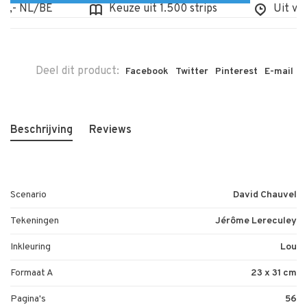
,- NL/BE
Keuze uit 1.500 strips
Uit voorr
Deel dit product:
Facebook
Twitter
Pinterest
E-mail
Beschrijving
Reviews
Scenario
David Chauvel
Tekeningen
Jérôme Lereculey
Inkleuring
Lou
Formaat A
23 x 31 cm
Pagina's
56